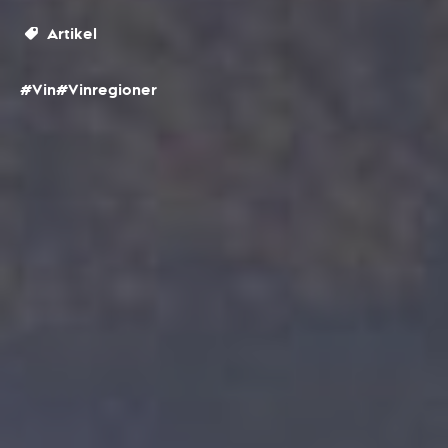
Artikel
#Vin
#Vinregioner