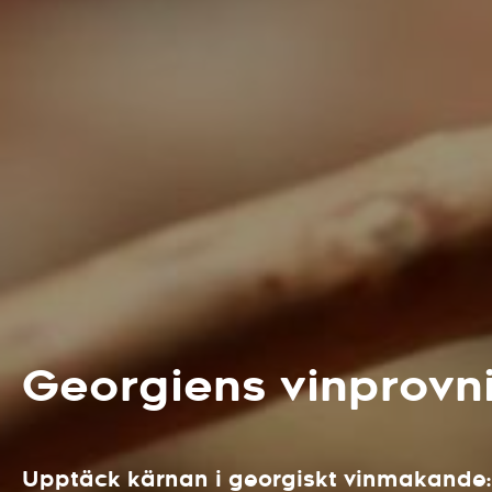
Georgiens vinprovn
Upptäck kärnan i georgiskt vinmakande: r