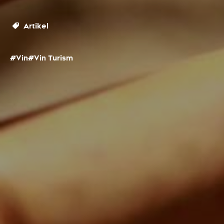
Artikel
#Vin
#Vin Turism