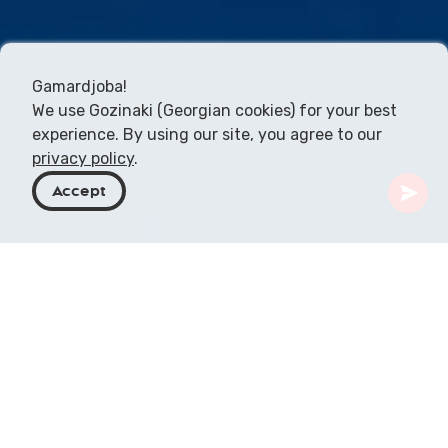
Gamardjoba!
We use Gozinaki (Georgian cookies) for your best
experience. By using our site, you agree to our
privacy policy
.
Accept
Georgien
Artiklar
Lyxhotell vid Svarta havet i Georgien
Georgiens Svartahavskust, känd för sin
natursköna skönhet och rika kultur, rymmer också