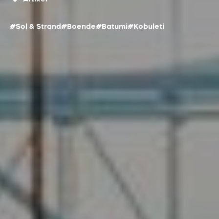
#Sol & Strand
#Boende
#Batumi
#Kobuleti