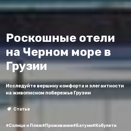
Роскошные отели
на Черном море в
Грузии
Исследуйте вершину комфорта и элегантности
на живописном побережье Грузии
Статья
#Солнце и Пляж
#Проживание
#Батуми
#Кобулети