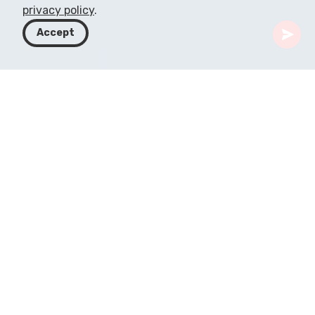
privacy policy
.
Accept
Грузия
Статьи
Роскошные отели на Черном море в Грузии
Побережье Черного моря в Грузии, известное
своей живописной красотой и культурным
многообразием, также является домом для
одних из самых роскошных отелей региона. Эта
статья предлагает всесторонний обзор этих
роскошных мест проживания, с акцентом на их