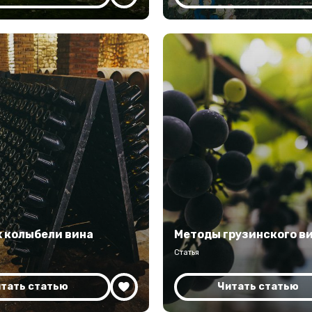
х колыбели вина
Методы грузинского в
Статья
тать статью
Читать статью