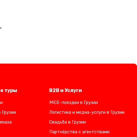
»
е туры
B2B и Услуги
ии
MICE-поездки в Грузии
 Грузии
Логистика и медиа-услуги в Грузии
вказа
Свадьба в Грузии
Партнёрства с агентствами