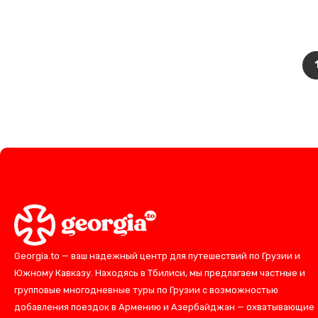
Georgia.to — ваш надежный центр для путешествий по Грузии и
Южному Кавказу. Находясь в Тбилиси, мы предлагаем частные и
групповые многодневные туры по Грузии с возможностью
добавления поездок в Армению и Азербайджан — охватывающие