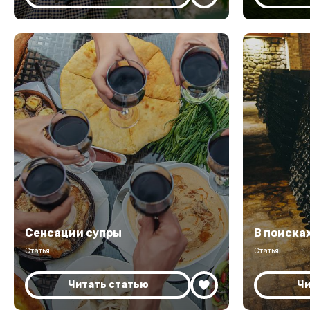
Сенсации супры
В поиска
Статья
Статья
Читать статью
Чи