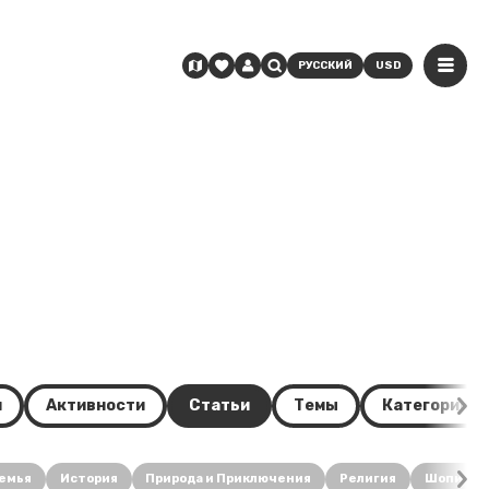
РУССКИЙ
USD
и
Активности
Статьи
Темы
Категории
емья
История
Природа и Приключения
Религия
Шопинг