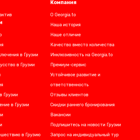
Компания
актив
О Georgia.to
и
Наша история
о
Наше отличие
ня
Качество вместо количества
лючения в Грузии
Инклюзивность на Georgia.to
усство в Грузии
Премиум-сервис
и
Устойчивое развитие и
ия
ответственность
в Грузии
Отзывы клиентов
ение в Грузии
Скидки раннего бронирования
ии
Вакансии
и
Подпишитесь на новости Грузии
ешествию в Грузию
Запрос на индивидуальный тур