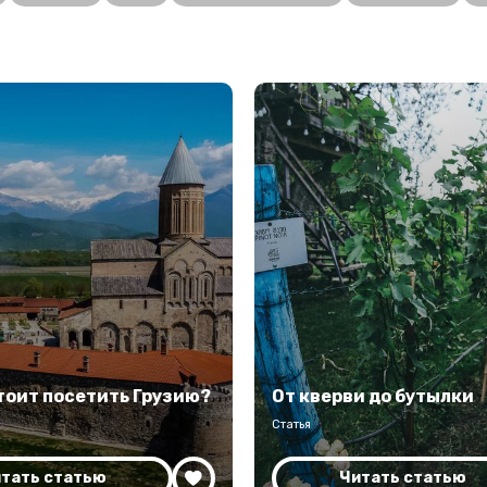
тоит посетить Грузию?
От кверви до бутылки
Статья
тать статью
Читать статью