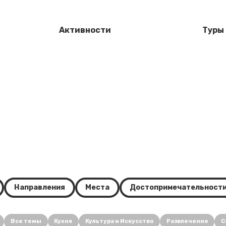
Активности
Туры
Направления
Места
Достопримечательност
Все темы
Кухня
Культура и Искусство
Развлечение
С