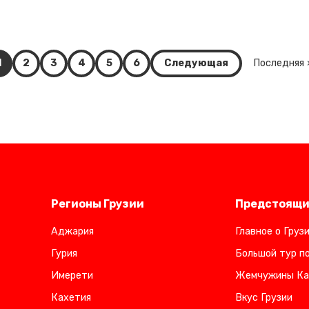
1
2
3
4
5
6
Следующая
Последняя 
Регионы Грузии
Предстоящи
Аджария
Главное о Груз
Гурия
Большой тур по
Имерети
Жемчужины Ка
Кахетия
Вкус Грузии