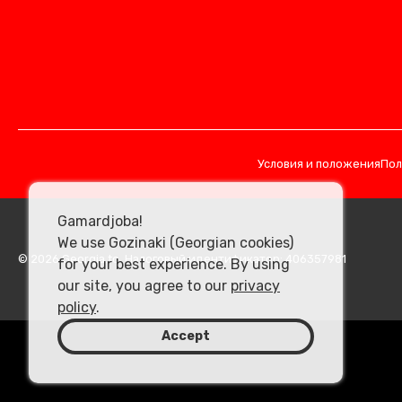
Условия и положения
Пол
Gamardjoba!
We use Gozinaki (Georgian cookies)
© 2026 Georgia.to. Налоговый идентификатор: 406357981
for your best experience. By using
our site, you agree to our
privacy
policy
.
Accept