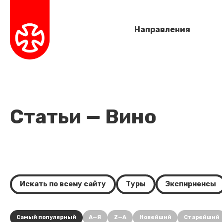
Направления
Статьи — Вино
Искать по всему сайту
Туры
Экспириенсы
Самый популярный
А—Я
Z—A
Новейший
Старейший