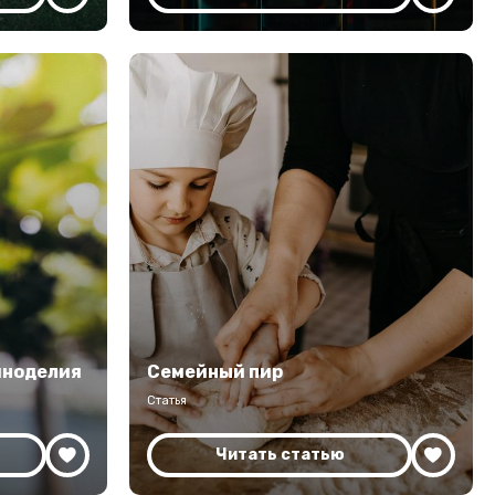
иноделия
Семейный пир
Статья
Читать статью