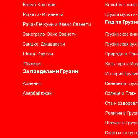
Квемо Картили
Колыбель вина
Мцхета-Мтианети
Грузия мульти-
,
Гид по Грузи
Рача-Лечхуми и Квемо Сванети
Самегрело-Земо Сванети
Грузинское вин
Самцхе-Джавахети
Грузинская кух
Шида-Картли
Природа и Прик
Тбилиси
Культура и Иск
За пределами Грузии
История Грузи
Армения
Семейный Груз
Азербайджан
Солнце и Пляж 
Спа и оздоровл
Религия в Груз
Шопинг в Грузи
Советы по пут