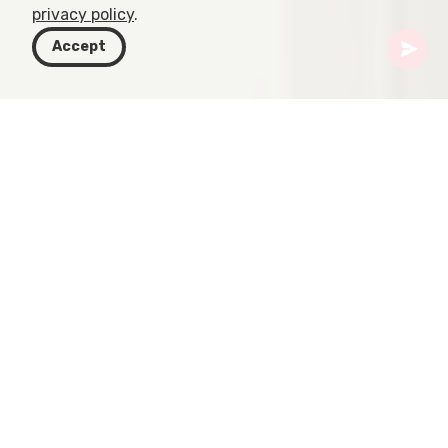
privacy policy
.
Accept
Грузия
Направления
Тбилиси
Здание Министерства автомобильных дорог
На тбилисском горизонте одно здание
выделяется особенно ярко, вызывая интерес и
удивление: здание Министерства
автомобильных дорог, ныне штаб‑квартира
Bank of Georgia. Созданное архитекторами
Giorgi Chakhava и Zurab Jalaghania при