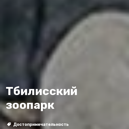
Тбилисский
зоопарк
Достопримечательность