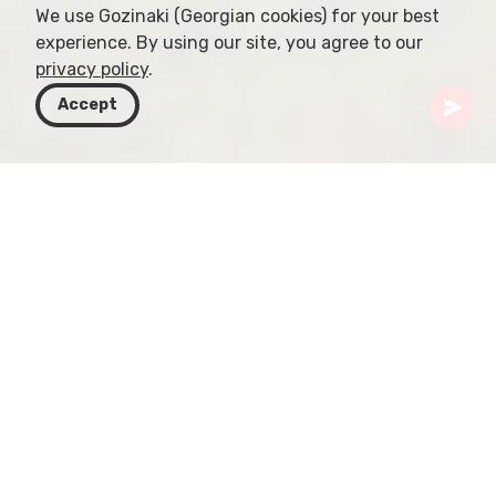
We use Gozinaki (Georgian cookies) for your best
experience. By using our site, you agree to our
privacy policy
.
Accept
Грузия
Направления
Самегрело-Земо Сванети
Крепость Шхепи
Расположенная неподалёку от Сенаки, в
зелёных ландшафтах Самегрело (Грузия),
крепость Шхепи возвышается как неукротимый
символ стойкости и истории. Несущая на себе
несколько архитектурных пластов, она служит