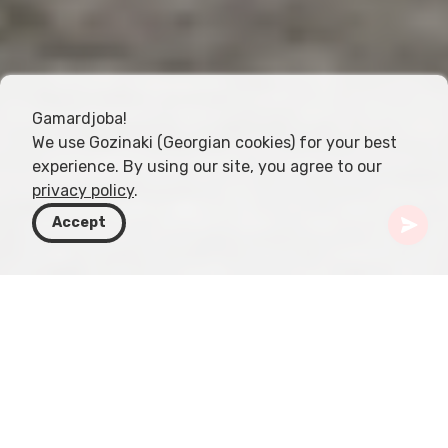
Gamardjoba!
We use Gozinaki (Georgian cookies) for your best
experience. By using our site, you agree to our
privacy policy
.
Accept
Грузия
Направления
Самегрело-Земо Сванети
Водопад Abhesi
Расположенный рядом с популярным каньоном