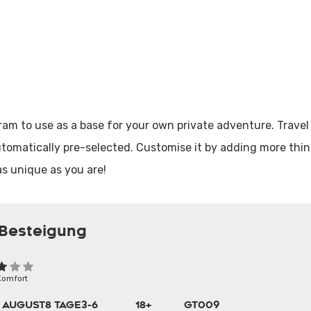
am to use as a base for your own private adventure. Travel
automatically pre-selected. Customise it by adding more thi
as unique as you are!
Besteigung
Komfort
— AUGUST
8 TAGE
3-6
18+
GT009