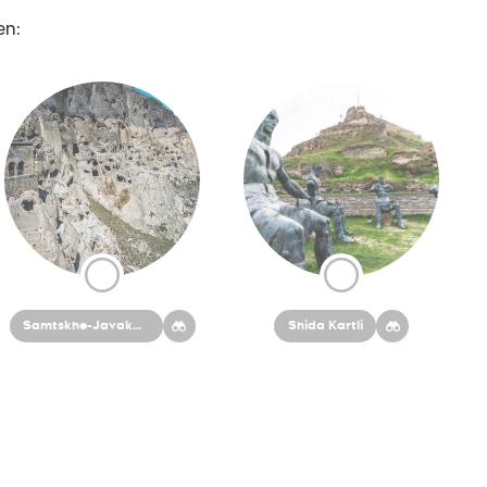
en:
Samtskhe-Javakheti
Shida Kartli