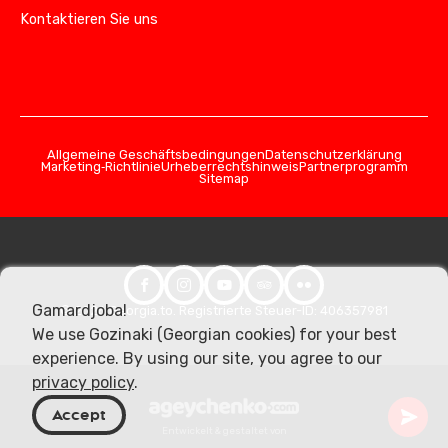
Kontaktieren Sie uns
Allgemeine Geschäftsbedingungen
Datenschutzerklärung
Marketing‑Richtlinie
Urheberrechtshinweis
Partnerprogramm
Sitemap
Gamardjoba!
© 2026 Georgia.to. Registrierte Steuer-ID: 406357981
We use Gozinaki (Georgian cookies) for your best
experience. By using our site, you agree to our
privacy policy
.
Accept
Entwickelt & gestaltet von