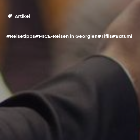
Artikel
#Reisetipps
#MICE-Reisen in Georgien
#Tiflis
#Batumi