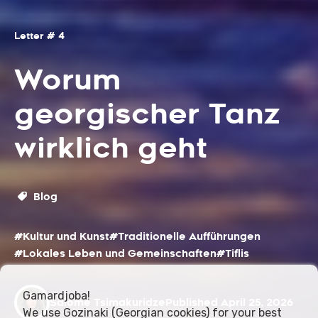
Letter # 4
Worum
georgischer Tanz
wirklich geht
Blog
#Kultur und Kunst
#Traditionelle Aufführungen
#Lokales Leben und Gemeinschaften
#Tiflis
Gamardjoba!
Salome Tsimakuridze
Published April 25, 2026
We use Gozinaki (Georgian cookies) for your best