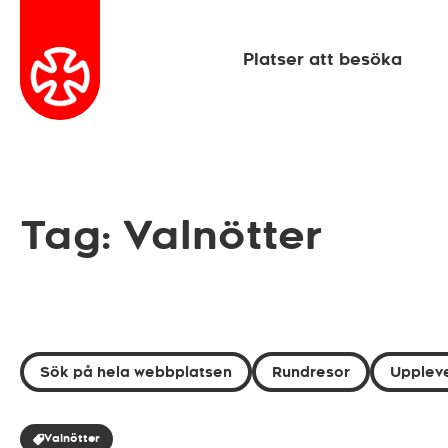
Platser att besöka
Tag: Valnötter
Sök på hela webbplatsen
Rundresor
Uppleve
Valnötter