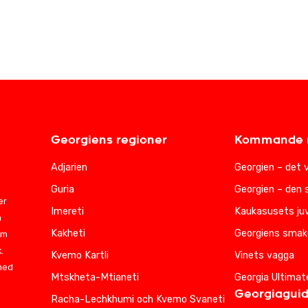
Georgiens regioner
Kommande r
Adjarien
Georgien – det 
Guria
Georgien – den 
er
Imereti
Kaukasusets juv
m
Kakheti
Georgiens smak
am
.
Kvemo Kartli
Vinets vagga
 med
Mtskheta-Mtianeti
Georgia Ultimat
Georgiagui
Racha-Lechkhumi och Kvemo Svaneti