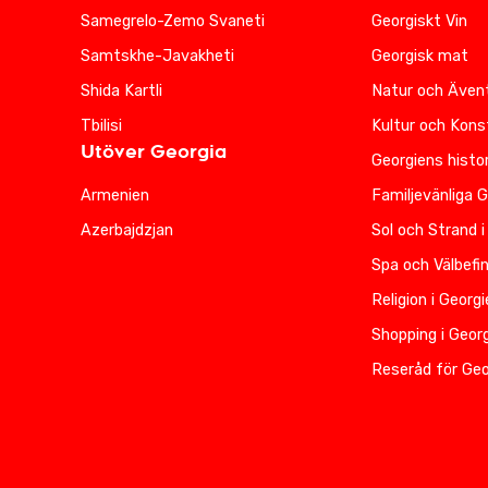
Samegrelo-Zemo Svaneti
Georgiskt Vin
Samtskhe-Javakheti
Georgisk mat
Shida Kartli
Natur och Ävent
Tbilisi
Kultur och Kons
Utöver Georgia
Georgiens histor
Armenien
Familjevänliga 
Azerbajdzjan
Sol och Strand i
Spa och Välbefi
Religion i Georg
Shopping i Geor
Reseråd för Geo