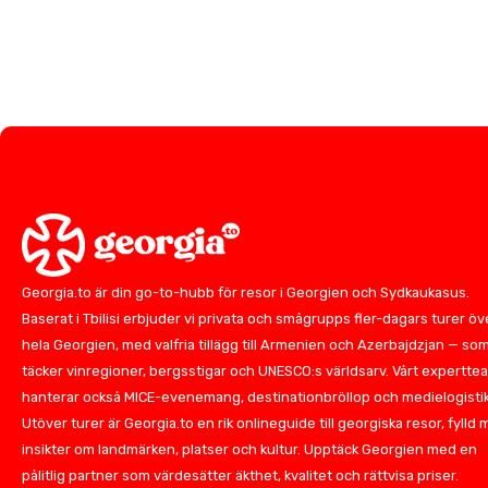
Georgia.to är din go-to-hubb för resor i Georgien och Sydkaukasus.
Baserat i Tbilisi erbjuder vi privata och smågrupps fler-dagars turer öv
hela Georgien, med valfria tillägg till Armenien och Azerbajdzjan — so
täcker vinregioner, bergsstigar och UNESCO:s världsarv. Vårt expertte
hanterar också MICE-evenemang, destinationbröllop och medielogistik
Utöver turer är Georgia.to en rik onlineguide till georgiska resor, fylld
insikter om landmärken, platser och kultur. Upptäck Georgien med en
pålitlig partner som värdesätter äkthet, kvalitet och rättvisa priser.