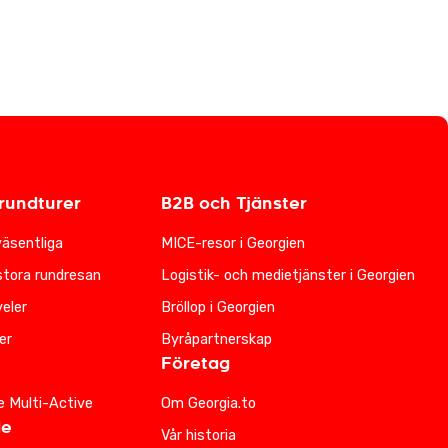
undturer
B2B och Tjänster
väsentliga
MICE-resor i Georgien
stora rundresan
Logistik- och medietjänster i Georgien
eler
Bröllop i Georgien
er
Byråpartnerskap
Företag
e Multi-Active
Om Georgia.to
de
Vår historia