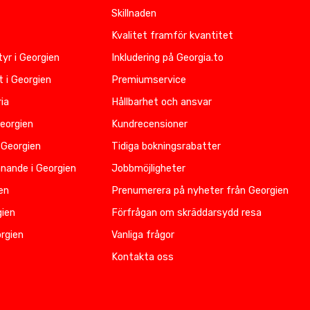
Skillnaden
Kvalitet framför kvantitet
yr i Georgien
Inkludering på Georgia.to
t i Georgien
Premiumservice
ia
Hållbarhet och ansvar
Georgien
Kundrecensioner
 Georgien
Tidiga bokningsrabatter
nnande i Georgien
Jobbmöjligheter
ien
Prenumerera på nyheter från Georgien
gien
Förfrågan om skräddarsydd resa
rgien
Vanliga frågor
Kontakta oss