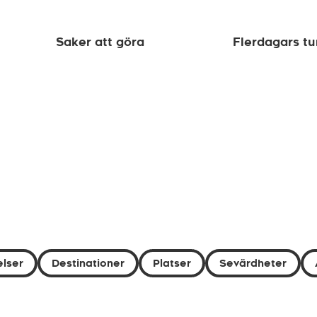
Saker att göra
Flerdagars tu
lser
Destinationer
Platser
Sevärdheter