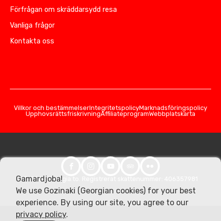
Förfrågan om skräddarsydd resa
Vanliga frågor
Kontakta oss
Villkor och bestämmelser
Integritetspolicy
Marknadsföringspolicy
Upphovsrättsfriskrivning
Affiliateprogram
Webbplatskarta
Gamardjoba!
© 2026 Georgia.to. Registrerat skattenummer: 406357981
We use Gozinaki (Georgian cookies) for your best
experience. By using our site, you agree to our
privacy policy
.