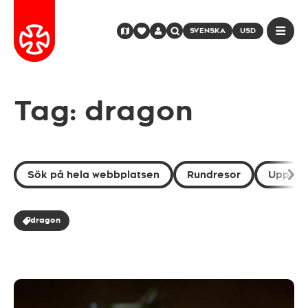
SVENSKA
USD
Tag: dragon
Sök på hela webbplatsen
Rundresor
Uppleve
dragon