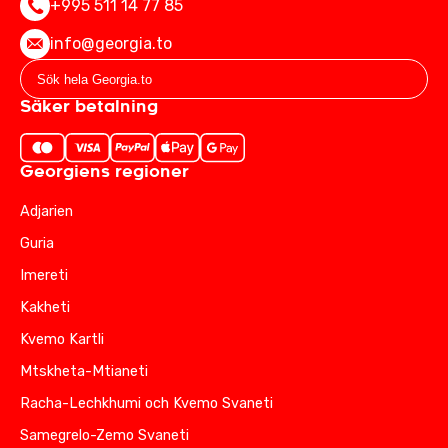
+995 511 14 77 85
info@georgia.to
Säker betalning
Georgiens regioner
Adjarien
Guria
Imereti
Kakheti
Kvemo Kartli
Mtskheta-Mtianeti
Racha-Lechkhumi och Kvemo Svaneti
Samegrelo-Zemo Svaneti