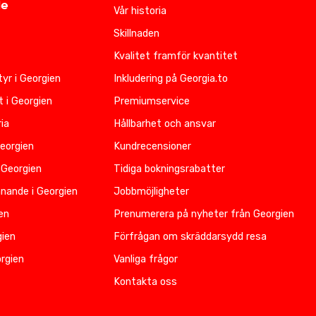
de
Vår historia
Skillnaden
Kvalitet framför kvantitet
yr i Georgien
Inkludering på Georgia.to
t i Georgien
Premiumservice
ia
Hållbarhet och ansvar
Georgien
Kundrecensioner
 Georgien
Tidiga bokningsrabatter
nnande i Georgien
Jobbmöjligheter
ien
Prenumerera på nyheter från Georgien
gien
Förfrågan om skräddarsydd resa
rgien
Vanliga frågor
Kontakta oss