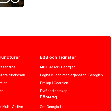
undturer
B2B och Tjänster
väsentliga
MICE-resor i Georgien
stora rundresan
Logistik- och medietjänster i Georgien
eler
Bröllop i Georgien
er
Byråpartnerskap
Företag
e Multi-Active
Om Georgia.to