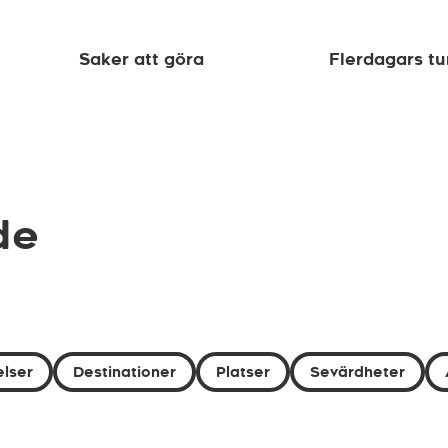
Saker att göra
Flerdagars tu
de
lser
Destinationer
Platser
Sevärdheter