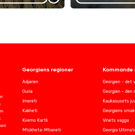
Georgiens regioner
Kommande r
Adjarien
Georgien – det 
Guria
Georgien – den 
er
Imereti
Kaukasusets juv
m
Kakheti
Georgiens smak
am
.
Kvemo Kartli
Vinets vagga
 med
Mtskheta-Mtianeti
Georgia Ultimat