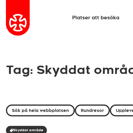
Platser att besöka
Tag: Skyddat områ
Sök på hela webbplatsen
Rundresor
Uppleve
Skyddat område