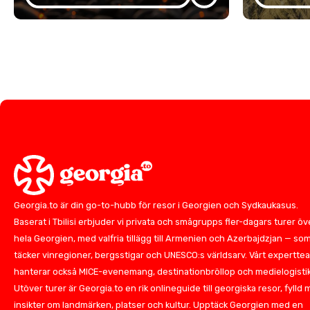
Georgia.to är din go-to-hubb för resor i Georgien och Sydkaukasus.
Baserat i Tbilisi erbjuder vi privata och smågrupps fler-dagars turer öv
hela Georgien, med valfria tillägg till Armenien och Azerbajdzjan — so
täcker vinregioner, bergsstigar och UNESCO:s världsarv. Vårt expertte
hanterar också MICE-evenemang, destinationbröllop och medielogistik
Utöver turer är Georgia.to en rik onlineguide till georgiska resor, fylld
insikter om landmärken, platser och kultur. Upptäck Georgien med en