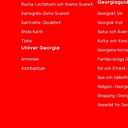
Georgiagui
Racha-Lechkhumi och Kvemo Svaneti
Samegrelo-Zemo Svaneti
Georgiskt Vin
Samtskhe-Javakheti
Georgisk mat
Shida Kartli
Natur och Ävent
Tbilisi
Kultur och Kons
Utöver Georgia
Georgiens histor
Armenien
Familjevänliga 
Azerbajdzjan
Sol och Strand i
Spa och Välbefi
Religion i Georg
Shopping i Geor
Reseråd för Geo