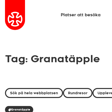
Platser att besöka
Tag: Granatäpple
Sök på hela webbplatsen
Rundresor
Uppleve
Granatäpple