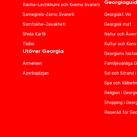
Georgiagui
Racha-Lechkhumi och Kvemo Svaneti
Samegrelo-Zemo Svaneti
Georgiskt Vin
Samtskhe-Javakheti
Georgisk mat
Shida Kartli
Natur och Ävent
Tbilisi
Kultur och Kons
Utöver Georgia
Georgiens histor
Armenien
Familjevänliga 
Azerbajdzjan
Sol och Strand i
Spa och Välbefi
Religion i Georg
Shopping i Geor
Reseråd för Geo