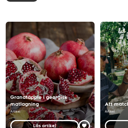
Granatäpple i georgisk
matlagning
Att matc
Artikel
Artikel
Läs artikel