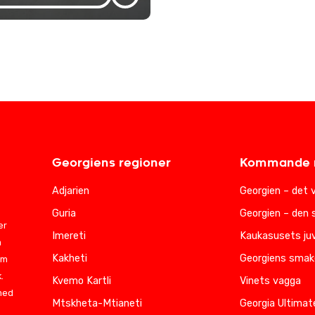
Georgiens regioner
Kommande r
Adjarien
Georgien – det 
Guria
Georgien – den 
er
Imereti
Kaukasusets juv
m
Kakheti
Georgiens smak
am
.
Kvemo Kartli
Vinets vagga
 med
Mtskheta-Mtianeti
Georgia Ultimat