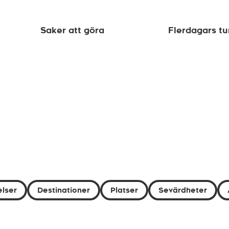
Saker att göra
Flerdagars tu
lser
Destinationer
Platser
Sevärdheter