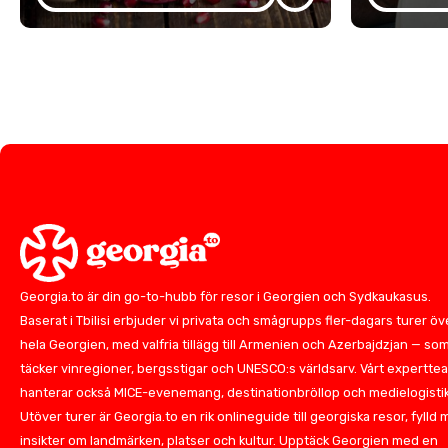
Georgia.to är din go-to-hubb för resor i Georgien och Sydkaukasus.
Baserat i Tbilisi erbjuder vi privata och smågrupps fler-dagars turer öv
hela Georgien, med valfria tillägg till Armenien och Azerbajdzjan — so
täcker vinregioner, bergsstigar och UNESCO:s världsarv. Vårt expertte
hanterar också MICE-evenemang, destinationbröllop och medielogistik
Utöver turer är Georgia.to en rik onlineguide till georgiska resor, fylld
insikter om landmärken, platser och kultur. Upptäck Georgien med en