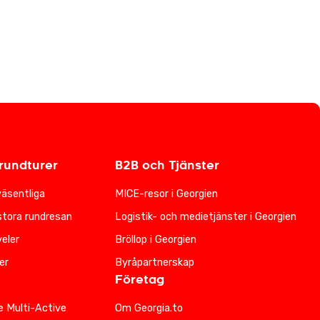
undturer
B2B och Tjänster
väsentliga
MICE-resor i Georgien
stora rundresan
Logistik- och medietjänster i Georgien
eler
Bröllop i Georgien
er
Byråpartnerskap
Företag
e Multi-Active
Om Georgia.to