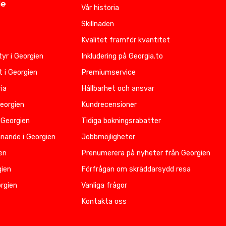
de
Vår historia
Skillnaden
Kvalitet framför kvantitet
yr i Georgien
Inkludering på Georgia.to
t i Georgien
Premiumservice
ia
Hållbarhet och ansvar
Georgien
Kundrecensioner
 Georgien
Tidiga bokningsrabatter
nnande i Georgien
Jobbmöjligheter
ien
Prenumerera på nyheter från Georgien
gien
Förfrågan om skräddarsydd resa
rgien
Vanliga frågor
Kontakta oss