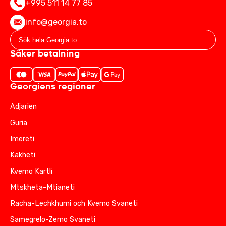
+995 511 14 77 85
info@georgia.to
Säker betalning
Georgiens regioner
Adjarien
Guria
Imereti
Kakheti
Kvemo Kartli
Mtskheta-Mtianeti
Racha-Lechkhumi och Kvemo Svaneti
Samegrelo-Zemo Svaneti