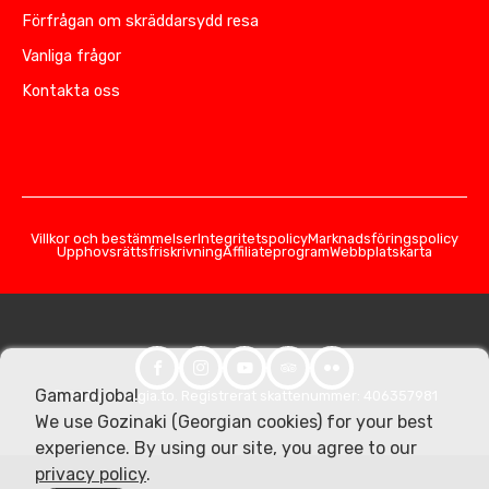
Förfrågan om skräddarsydd resa
Vanliga frågor
Kontakta oss
Villkor och bestämmelser
Integritetspolicy
Marknadsföringspolicy
Upphovsrättsfriskrivning
Affiliateprogram
Webbplatskarta
Gamardjoba!
© 2026 Georgia.to. Registrerat skattenummer: 406357981
We use Gozinaki (Georgian cookies) for your best
experience. By using our site, you agree to our
privacy policy
.