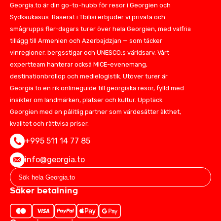
Georgia.to är din go-to-hubb för resor i Georgien och
Sydkaukasus. Baserat i Tbilisi erbjuder vi privata och
smågrupps fler-dagars turer över hela Georgien, med valfria
tillägg till Armenien och Azerbajdzjan — som täcker
vinregioner, bergsstigar och UNESCO:s världsarv. Vårt
expertteam hanterar också MICE-evenemang,
destinationbröllop och medielogistik. Utöver turer är
Georgia.to en rik onlineguide till georgiska resor, fylld med
insikter om landmärken, platser och kultur. Upptäck
Georgien med en pålitlig partner som värdesätter äkthet,
kvalitet och rättvisa priser.
+995 511 14 77 85
info@georgia.to
Säker betalning