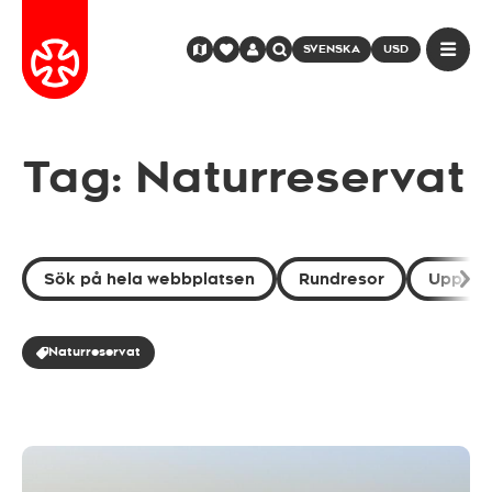
SVENSKA
USD
Tag: Naturreservat
Sök på hela webbplatsen
Rundresor
Uppleve
Naturreservat