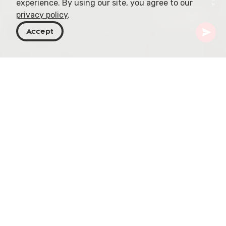
experience. By using our site, you agree to our
privacy policy
.
Accept
Georgien
Artiklar
Melouri-grottsystemet
Melouri-grottsystemet, beläget i Georgiens
varierande landskap, framträder som en
betydande sevärdhet både för forskarsamhället
och för resenärer. Detta grottsystem,
kännetecknat av sina intrikata geologiska
formationer och historiska betydelse, erbjuder ett