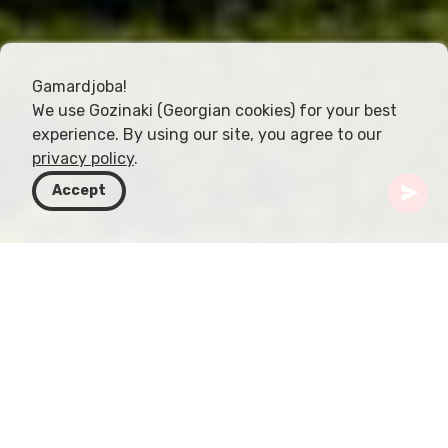
Gamardjoba!
We use Gozinaki (Georgian cookies) for your best
experience. By using our site, you agree to our
privacy policy
.
Accept
Грузия
Направления
Рача-Лечхуми и Квемо Сванети
Крепость Орбели
Расположенные в сердце региона Лечхуми,
руины крепости Орбели манят шепотом