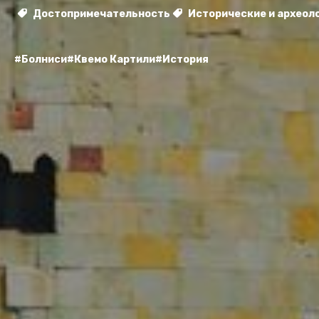
Достопримечательность
Исторические и археол
#Болниси
#Квемо Картили
#История