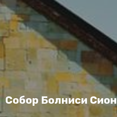
Собор Болниси Сио