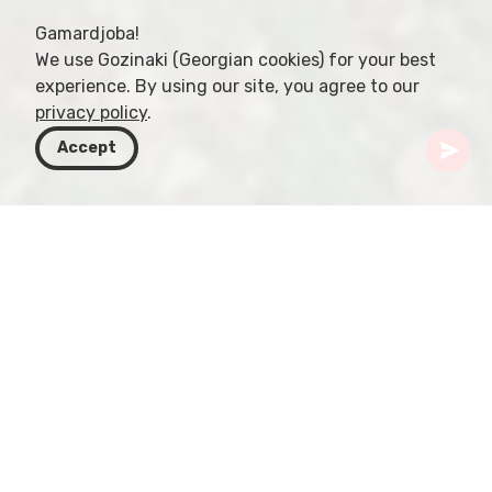
Gamardjoba!
We use Gozinaki (Georgian cookies) for your best
experience. By using our site, you agree to our
privacy policy
.
Accept
Грузия
Направления
Армения
Noravank Monastery
Откройте для себя красоту и историю
Noravank Monastery — впечатляющее
свидетельство богатого культурного наследия