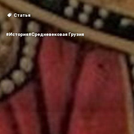
Статья
#История
#Средневековая Грузия