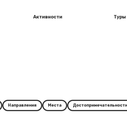
Активности
Туры
Направления
Места
Достопримечательност