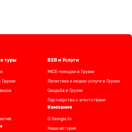
е туры
B2B и Услуги
ии
MICE-поездки в Грузии
 Грузии
Логистика и медиа-услуги в Грузии
вказа
Свадьба в Грузии
Партнёрства с агентствами
Компания
актив
О Georgia.to
и
Наша история