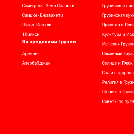
Самегрело-Земо Сванети
Грузинское вин
Самцхе-Джавахети
Грузинская кух
Шида-Картли
Природа и Прик
Тбилиси
Культура и Иск
За пределами Грузии
История Грузи
Армения
Семейный Груз
Азербайджан
Солнце и Пляж 
Спа и оздоровл
Религия в Груз
Шопинг в Грузи
Советы по пут