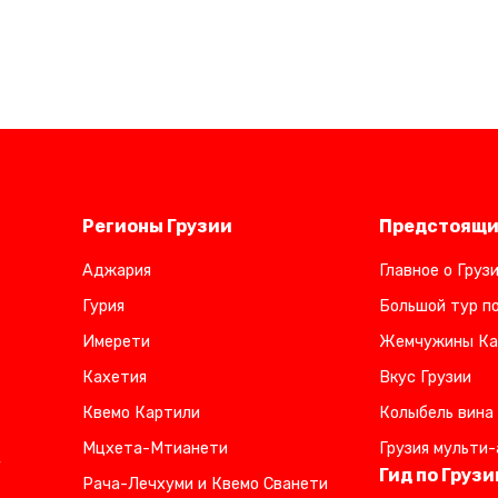
Регионы Грузии
Предстоящи
Аджария
Главное о Груз
Гурия
Большой тур по
Имерети
Жемчужины Ка
Кахетия
Вкус Грузии
Квемо Картили
Колыбель вина
Мцхета-Мтианети
Грузия мульти-
,
Гид по Грузи
Рача-Лечхуми и Квемо Сванети