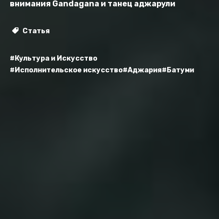
внимания Gandagana и танец аджарули
Статья
#Культура и Искусство
#Исполнительское искусство
#Аджария
#Батуми