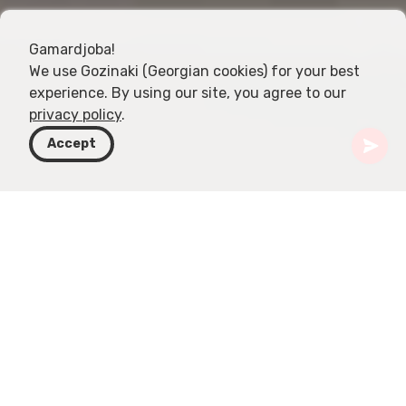
Gamardjoba!
We use Gozinaki (Georgian cookies) for your best
experience. By using our site, you agree to our
privacy policy
.
Accept
Gruzja
Kierunki
Kakheti
Dedoplistskaro
Muzeum Krajoznawcze Dedoplistskaro
Założone w 1975 roku Muzeum Krajoznawcze
Dedoplistskaro oferuje fascynujący wgląd w
barwną przeszłość Gruzji. Znajduje się przy ulicy