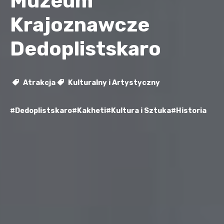
Muzeum
Krajoznawcze
Dedoplistskaro
Atrakcja
Kulturalny i Artystyczny
#Dedoplistskaro
#Kakheti
#Kultura i Sztuka
#Historia