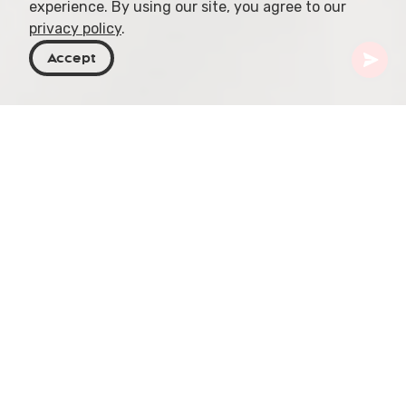
experience. By using our site, you agree to our
privacy policy
.
Accept
Géorgie
Articles
Tsitska
La Tsitska, cépage ancien originaire de Géorgie,
prospère particulièrement dans la région d'Imereti.
Ce raisin polyvalent est réputé pour produire des
vins de grande qualité, notamment des vins secs
légers et vifs, des vins mousseux et même des
vins en qvevri — une méthode traditionnelle