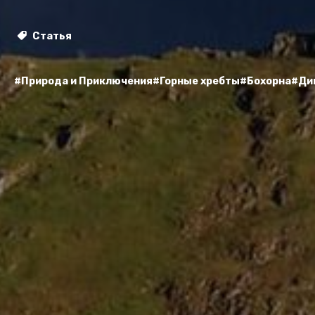
Статья
#Природа и Приключения
#Горные хребты
#Бохорна
#Ди