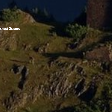
кло
#Омало