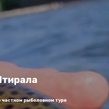
Мтирала
в частном рыболовном туре