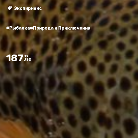
Экспириенс
#Рыбалка
#Природа и Приключения
187
От
USD