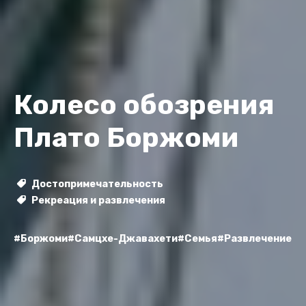
Колесо обозрения
Плато Боржоми
Достопримечательность
Рекреация и развлечения
#Боржоми
#Самцхе-Джавахети
#Семья
#Развлечение