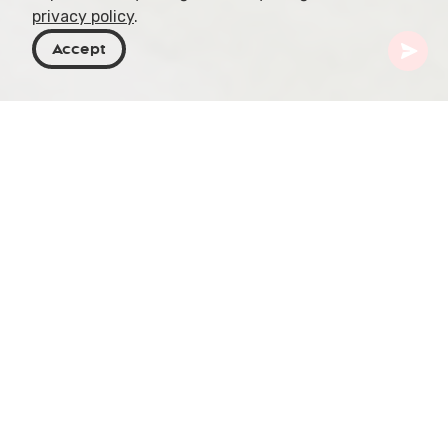
privacy policy
.
Accept
Georgia
Destinazioni
Mtskheta-Mtianeti
Natakhtari
Natakhtari è un villaggio nel comune di Mtskheta,
nella regione di Mtskheta-Mtianeti, nella Georgia
orientale. Si trova sulla sponda destra del fiume
Aragvi a un'altitudine di 510 m sul livello del mare e
dista 8 km a nord di Mtskheta.