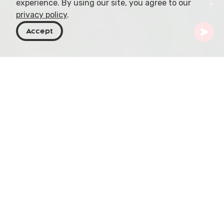
experience. By using our site, you agree to our
privacy policy
.
Accept
Géorgie
Destinations
Kakheti
Chailuri Castle
Nichée au cœur des paysages verdoyants de
Kakheti, la forteresse de Chailuri vous invite à
l'exploration. Imaginez-vous au carrefour du
temps, là où la route de Kakheti converge avec la
vallée de la rivière Chailuri. C'est un lieu où
l'histoire tisse ses récits et où les légendes