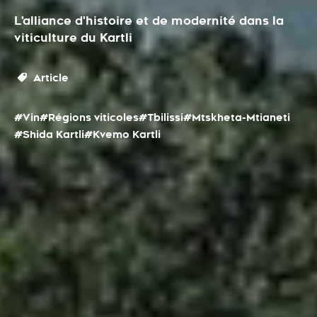
L'alliance d'histoire et de modernité dans la
viticulture du Kartli
Article
#Vin
#Régions viticoles
#Tbilissi
#Mtskheta-Mtianeti
#Shida Kartli
#Kvemo Kartli