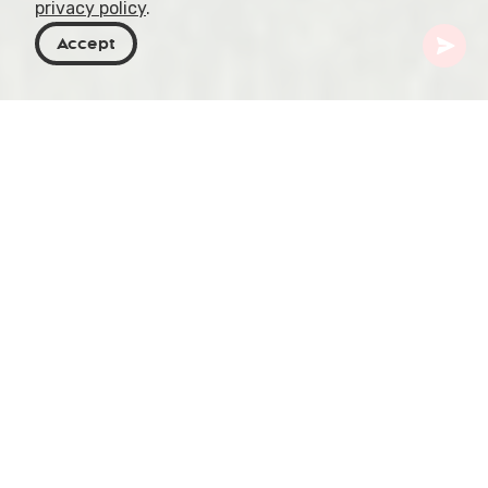
privacy policy
.
Accept
Géorgie
Articles
Région viticole de Kartli
La région viticole du Kartli, l'une des cinq
principales zones viticoles de Géorgie, offre un
mélange fascinant d'histoire et de vinification
contemporaine. Bien que souvent éclipsée par sa
voisine orientale Kakheti, la scène viticole du
Kartli est en plein essor, marquée par une
combinaison de cépages géorgiens traditionnels