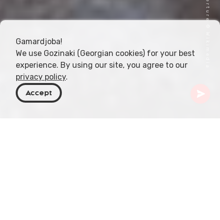
Image de couverture © Wikimedia
Gamardjoba!
We use Gozinaki (Georgian cookies) for your best
experience. By using our site, you agree to our
privacy policy
.
Accept
Géorgie
Articles
Pratiques de guérison en Adjara montagneuse
Nichée dans la partie sud de la Géorgie, la région
montagneuse de l'Adjara est non seulement un