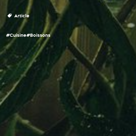
Article
#Cuisine
#Boissons