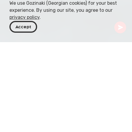
We use Gozinaki (Georgian cookies) for your best
experience. By using our site, you agree to our
privacy policy
.
Accept
Géorgie
Articles
Variations climatiques des plages de Géorgie
La Géorgie, bordée par la mer Noire, présente une
diversité climatique unique le long de ses côtes.
Cette exploration détaillée se concentre sur les
variations climatiques entre les différentes plages
et met en lumière la manière dont elles