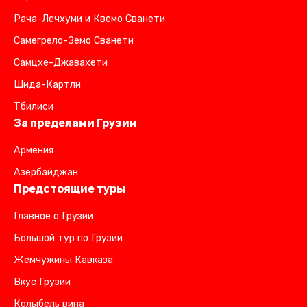
Рача-Лечхуми и Квемо Сванети
Самегрело-Земо Сванети
Самцхе-Джавахети
Шида-Картли
Тбилиси
За пределами Грузии
Армения
Азербайджан
Предстоящие туры
Главное о Грузии
Большой тур по Грузии
Жемчужины Кавказа
Вкус Грузии
Колыбель вина