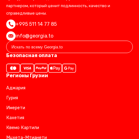
партнером, который ценит подлинность, качество и
справедливые цены.
+995 511 14 77 85
info@georgia.to
Безопасная оплата
Регионы Грузии
Аджария
Гурия
Имерети
Кахетия
Квемо Картили
Мцхета-Мтианети