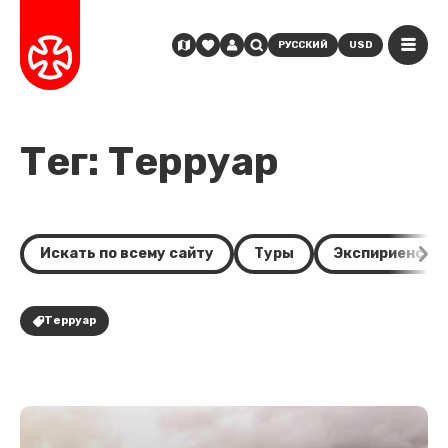
РУССКИЙ
USD
Тег: Терруар
Искать по всему сайту
Туры
Экспириенсы
Терруар