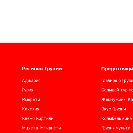
Регионы Грузии
Предстоящи
Аджария
Главное о Груз
Гурия
Большой тур по
Имерети
Жемчужины Ка
Кахетия
Вкус Грузии
Квемо Картили
Колыбель вина
Мцхета-Мтианети
Грузия мульти-
,