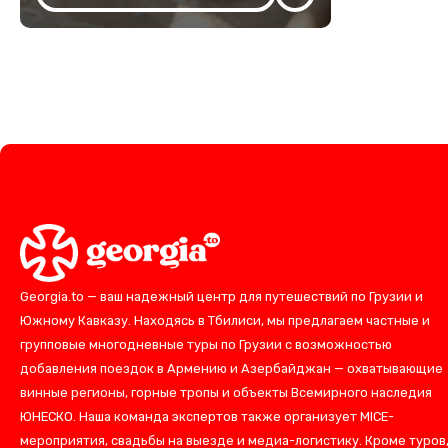
Georgia.to — ваш надежный центр для путешествий по Грузии и
Южному Кавказу. Находясь в Тбилиси, мы предлагаем частные и
групповые многодневные туры по Грузии с возможностью
добавления поездок в Армению и Азербайджан — охватывающие
винные регионы, горные тропы и объекты Всемирного наследия
ЮНЕСКО. Наша команда экспертов также организует MICE-
мероприятия, свадьбы на выезде и медиа-логистику. Кроме туров