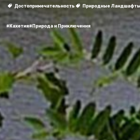
Достопримечательность
Природные Ландшафт
#Кахетия
#Природа и Приключения