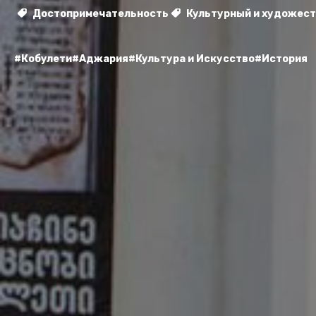
Достопримечательность
Культурный и художес
#Кобулети
#Аджария
#Культура и Искусство
#История