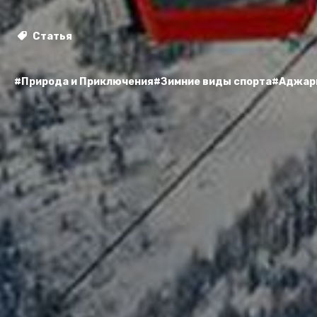
Статья
#Природа и Приключения
#Зимние виды спорта
#Аджар