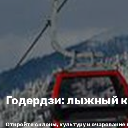
Годердзи: лыжный 
Откройте склоны, культуру и очарование