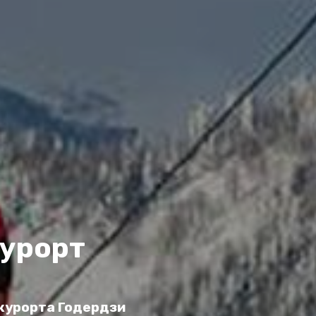
курорт
 курорта Годердзи