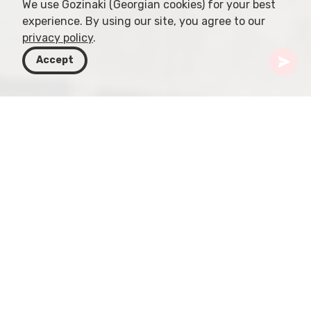
We use Gozinaki (Georgian cookies) for your best
experience. By using our site, you agree to our
privacy policy
.
Accept
Gruzja
Kierunki
Samtskhe-Javakheti
Borjomi
Muzeum Historii Lokalnej Borjomi
Region Samtskhe-Javakheti w Gruzji słynie z
malowniczych krajobrazów i relaksującej
atmosfery — idealnej do sportów górskich i
wędrówek. Jeśli jednak chcesz zagłębić się w
wielowiekową, fascynującą historię tego zakątka,