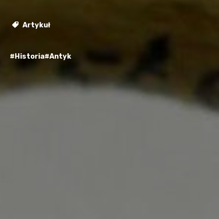
Artykuł
#Historia
#Antyk