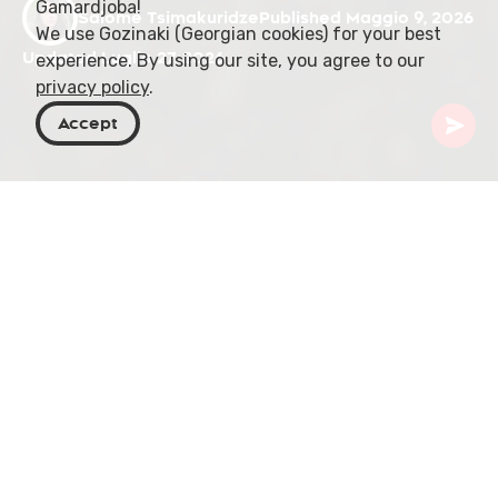
Gamardjoba!
Salome Tsimakuridze
Published Maggio 9, 2026
We use Gozinaki (Georgian cookies) for your best
Updated Luglio 27, 2026
experience. By using our site, you agree to our
privacy policy
.
Accept
Georgia
Blog
Una città nata dal calore
A Tbilisi esiste un luogo in cui la città cambia
all'improvviso.
L'aria si fa più calda.
Più pesante.