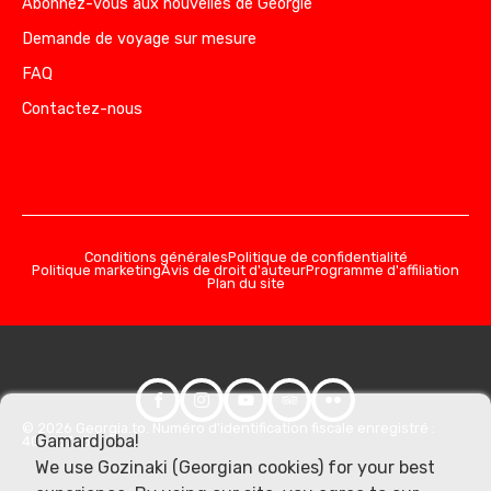
Abonnez-vous aux nouvelles de Géorgie
Demande de voyage sur mesure
FAQ
Contactez-nous
Conditions générales
Politique de confidentialité
Politique marketing
Avis de droit d'auteur
Programme d'affiliation
Plan du site
© 2026 Georgia.to. Numéro d'identification fiscale enregistré :
Gamardjoba!
406357981
We use Gozinaki (Georgian cookies) for your best