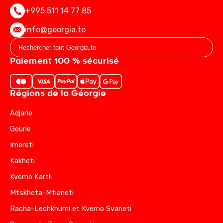
+995 511 14 77 85
info@georgia.to
Paiement 100 % sécurisé
Régions de la Géorgie
Adjarie
Gourie
Imereti
Kakheti
Kvemo Kartli
Mtskheta-Mtianeti
Racha-Lechkhumi et Kvemo Svaneti