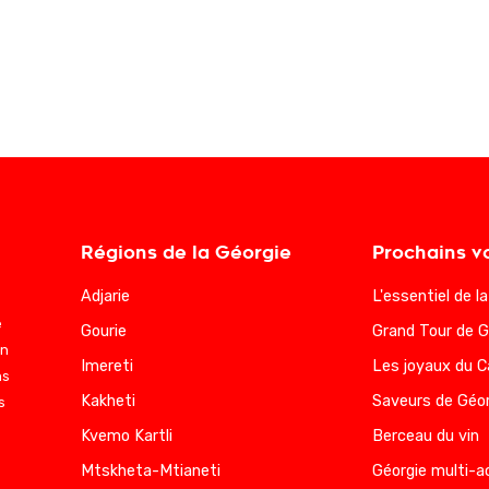
Régions de la Géorgie
Prochains v
Adjarie
L'essentiel de l
e
Gourie
Grand Tour de G
en
Imereti
Les joyaux du 
ns
Kakheti
Saveurs de Géor
s
Kvemo Kartli
Berceau du vin
Mtskheta-Mtianeti
Géorgie multi-a