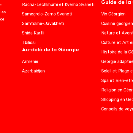
Guide de la
Racha-Lechkhumi et Kvemo Svaneti
e
 les
Samegrelo-Zemo Svaneti
Vin Géorgien
nce
Samtskhe-Javakheti
Cuisine géorgie
Shida Kartli
Nature et Avent
Tbilissi
Culture et Art e
Au-delà de la Géorgie
Histoire de la G
Arménie
Géorgie adaptée
Azerbaïdjan
Soleil et Plage 
Spa et Bien-êtr
Religion en Géor
Shopping en Géo
Conseils de voy