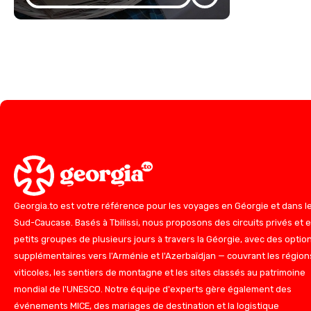
Georgia.to est votre référence pour les voyages en Géorgie et dans l
Sud-Caucase. Basés à Tbilissi, nous proposons des circuits privés et 
petits groupes de plusieurs jours à travers la Géorgie, avec des optio
supplémentaires vers l'Arménie et l'Azerbaïdjan — couvrant les région
viticoles, les sentiers de montagne et les sites classés au patrimoine
mondial de l'UNESCO. Notre équipe d'experts gère également des
événements MICE, des mariages de destination et la logistique