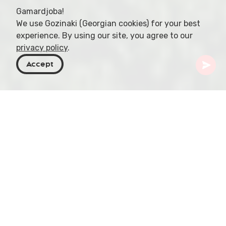
Gamardjoba!
We use Gozinaki (Georgian cookies) for your best
experience. By using our site, you agree to our
privacy policy
.
Accept
Géorgie
Destinations
Mtskheta-Mtianeti
Réservoir de Sioni
Situé au cœur de la paisible région de Mtskheta-
Mtianeti, dans l'est de la Géorgie, le réservoir de
Sioni offre un tableau captivant de quiétude.
Souvent appelé lac de Sioni, ce joyau pittoresque