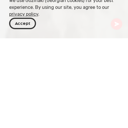
We use Gozinaki (Georgian cookies) for your best
experience. By using our site, you agree to our
privacy policy
.
Accept
Géorgie
Articles
Le vin géorgien dans les rituels
La Géorgie, pays imprégné d'histoire et de
traditions, occupe une place unique dans le monde
de la viticulture. Connue comme le berceau de la
fabrication du vin, la boisson en Géorgie n'est pas
seulement un breuvage : elle est un emblème
culturel, profondément lié aux rituels et aux