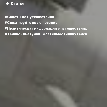
Статья
#Советы по Путешествиям
#Спланируйте свою поездку
#Практическая информация о путешествиях
#Тбилиси
#Батуми
#Телави
#Местия
#Кутаиси